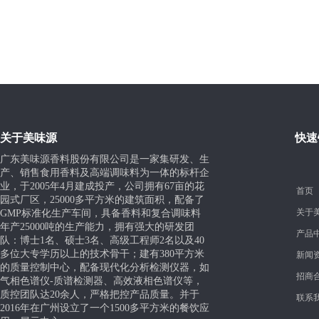
关于美味源
快速
广东美味源香料股份有限公司是一家集研发、生
产、销售食用香料及高端调味料为一体的标杆企
业，于
2005
年
4
月建成投产，公司拥有
67
亩的花
首页
园式厂区，
25000
多平方米的建筑面积，配备了
关于
GMP
标准化生产车间，具备香料和复合调味料
年产
25000
吨的生产能力，拥有强大的研发团
产品
队：博士
1
名、硕士
3
名、高级工程师
2
名以及
40
多位大专学历以上的技术骨干；建有
380
平方米
新闻
的质量控制中心，配备现代化分析检测仪器，如
招商
气相色谱仪
-
质谱检测器、高效液相色谱仪等，
质控团队达
20
余人，严格把控产品质量。并于
联系
2016
年在广州设立了一个
1500
多平方米的餐饮应