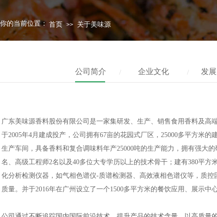
你的当前位置：
首页
关于美味源
>>
公司简介
企业文化
发展
/
/
/
/
广东美味源香料股份有限公司是一家集研发、生产、销售食用香料及高
于
2005
年
4
月建成投产，公司拥有
67
亩的花园式厂区，
25000
多平方米的
生产车间，具备香料和复合调味料年产
25000
吨的生产能力，拥有强大的
名、高级工程师
2
名以及
40
多位大专学历以上的技术骨干；建有
380
平方
化分析检测仪器，如气相色谱仪
-
质谱检测器、高效液相色谱仪等，质控
质量。并于
2016
年在广州设立了一个
1500
多平方米的餐饮应用、展示中
公司通过不断追踪国内国际前沿技术，提升产品的技术含量，以高质量